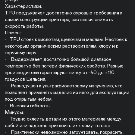
Характеристики:

TPU предъявляет достаточно суровые требования к 
самой конструкции принтера, заставляя снижать 
скорость работы. 

Плюсы:

•	TPU стоек к кислотам, щелочам и маслам. Нестоек к 
некоторым органическим растворителям, хлору и к 
горячему пару.

•	 Выдерживает достаточно большой диапазон 
температур без потери физических свойств. Разные 
производители гарантируют вилку от -40 до +110 
градусов Цельсия.

•	 Равнодушен к ультрафиолетовому излучению, что 
позволяет применять изделия из него для эксплуатации 
под открытым небом.

•	Высокая гибкость.

Минусы:

•	Трудно склеить детали их этого материала между 
собой или надежно приклеить их к чему-то еще.

•	 Практически невозможно загрунтовать, покрасить, 