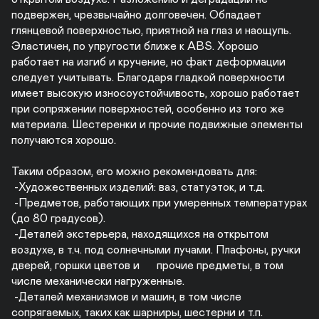
подвержен, чрезвычайно долговечен. Обладает 
глянцевой поверхностью, приятной на глаз и наощупь.

Эластичен, по упругости ближе к ABS. Хорошо 
работает на изгиб и кручение, но факт деформации 
следует учитывать. Благодаря гладкой поверхности 
имеет высокую износоустойчивость, хорошо работает 
при сопряжении поверхностей, особенно из того же 
материала. Шестеренки и прочие подвижные элементы 
получаются хорошо.

Таким образом, его можно рекомендовать для:

 -Художественных изделий: ваз, статуэток, и т.д.

 -Предметов, работающих при умеренных температурах 
(до 80 градусов).

 -Деталей экстерьера, находящихся на открытом 
воздухе, в т.ч. под солнечными лучами. Плафоны, ручки 
дверей, горшки цветов и      прочие предметы, в том 
числе механически нагруженные.

 -Деталей механизмов и машин, в том числе 
сопрягаемых, таких как шарниры, шестерни и т.п.
